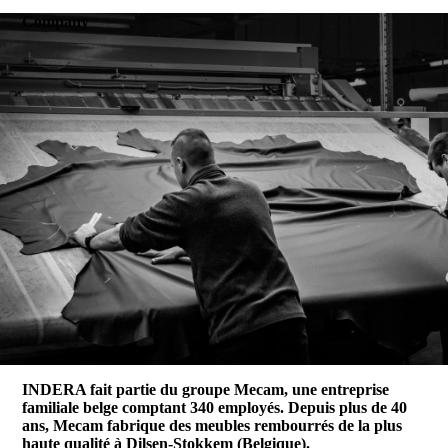
Skip
Company
to
main
content
INDERA fait partie du groupe Mecam, une entreprise
familiale belge comptant 340 employés. Depuis plus de 40
ans, Mecam fabrique des meubles rembourrés de la plus
haute qualité à Dilsen-Stokkem (Belgique).